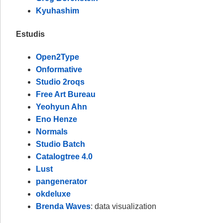
Kyuhashim
Estudis
Open2Type
Onformative
Studio 2roqs
Free Art Bureau
Yeohyun Ahn
Eno Henze
Normals
Studio Batch
Catalogtree 4.0
Lust
pangenerator
okdeluxe
Brenda Waves
: data visualization