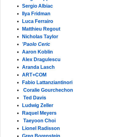
Sergio Albiac
Ilya Fridman
Luca Ferrairo
Matthieu Regout
Nicholas Taylor
'Paolo Ceric
Aaron Koblin
Alex Dragulescu
Aranda Lasch
ART+COM
Fabio Lattanziantinori
Coralie Gourchechon
Ted Davis
Ludwig Zeller
Raquel Meyers
Taeyoon Choi
Lionel Radisson
Greg Borenstein