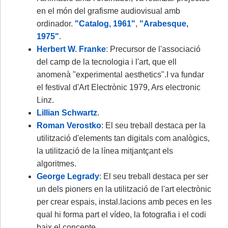
en el món del grafisme audiovisual amb
ordinador.
"Catalog, 1961"
,
"Arabesque,
1975"
.
Herbert W. Franke
: Precursor de l'associació
del camp de la tecnologia i l'art, que ell
anomenà "experimental aesthetics".I va fundar
el festival d'Art Electrònic 1979, Ars electronic
Linz.
Lillian Schwartz
.
Roman Verostko
: El seu treball destaca per la
utilització d'elements tan digitals com analògics,
la utilització de la línea mitjantçant els
algoritmes.
George Legrady
: El seu treball destaca per ser
un dels pioners en la utilització de l'art electrònic
per crear espais, instal.lacions amb peces en les
qual hi forma part el vídeo, la fotografia i el codi
baix el concepte.