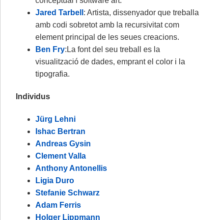
conceptual i software art.
Jared Tarbell
: Artista, dissenyador que treballa
amb codi sobretot amb la recursivitat com
element principal de les seues creacions.
Ben Fry
:La font del seu treball es la
visualització de dades, emprant el color i la
tipografia.
Individus
Jürg Lehni
Ishac Bertran
Andreas Gysin
Clement Valla
Anthony Antonellis
Ligia Duro
Stefanie Schwarz
Adam Ferris
Holger Lippmann