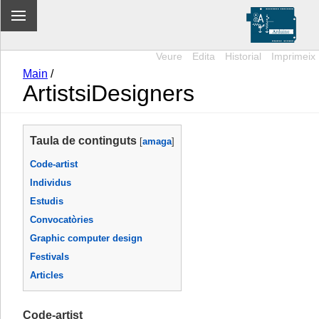
Veure
Edita
Historial
Imprimeix
Main
/
ArtistsiDesigners
Taula de continguts
[
amaga
]
Code-artist
Individus
Estudis
Convocatòries
Graphic computer design
Festivals
Articles
Code-artist