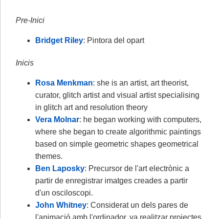
Pre-Inici
Bridget Riley
: Pintora del opart
Inicis
Rosa Menkman
: she is an artist, art theorist,
curator, glitch artist and visual artist specialising
in glitch art and resolution theory
Vera Molnar
: he began working with computers,
where she began to create algorithmic paintings
based on simple geometric shapes geometrical
themes.
Ben Laposky
: Precursor de l'art electrònic a
partir de enregistrar imatges creades a partir
d'un osciloscopi.
John Whitney
: Considerat un dels pares de
l'animació amb l'ordinador, va realitzar projectes